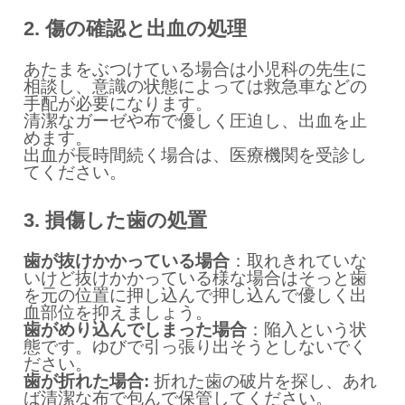
2. 傷の確認と出血の処理
あたまをぶつけている場合は小児科の先生に
相談し、意識の状態によっては救急車などの
手配が必要になります。
清潔なガーゼや布で優しく圧迫し、出血を止
めます。
出血が長時間続く場合は、医療機関を受診し
てください。
3. 損傷した歯の処置
歯が抜けかかっている場合
：取れきれていな
いけど抜けかかっている様な場合はそっと歯
を元の位置に押し込んで押し込んで優しく出
血部位を抑えましょう。
歯がめり込んでしまった場合
：陥入という状
態です。ゆびで引っ張り出そうとしないでく
ださい。
歯が折れた場合:
折れた歯の破片を探し、あれ
ば清潔な布で包んで保管してください。