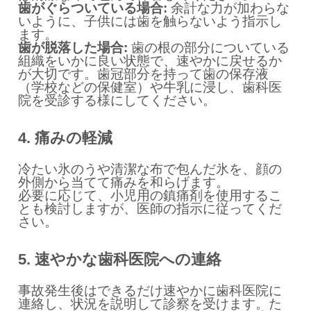
歯がぐらついている場合:
余計な力が加わらな
いように、子供には歯を触らないよう指示し
ます。
歯が脱落した場合:
歯の根の部分についている
組織をいかに良い状態で、速やかに戻せるか
が大切です。歯冠部分を持って歯の保存液
（学校などの保健室）や牛乳に浸し、歯科医
院を受診する様にしてください。
4. 痛みの軽減
冷たい氷のうや清潔な布で包んだ氷を、顔の
外側から当てて痛みを和らげます。
必要に応じて、小児用の鎮痛剤を使用するこ
とも検討しますが、医師の指示に従ってくだ
さい。
5. 速やかな歯科医院への連絡
事故発生後はできるだけ速やかに歯科医院に
連絡し、状況を説明して診察を受けます。た