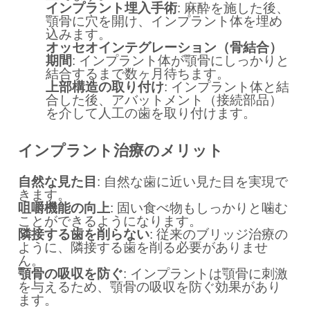
インプラント埋入手術
: 麻酔を施した後、
顎骨に穴を開け、インプラント体を埋め
込みます。
オッセオインテグレーション（骨結合）
期間
: インプラント体が顎骨にしっかりと
結合するまで数ヶ月待ちます。
上部構造の取り付け
: インプラント体と結
合した後、アバットメント（接続部品）
を介して人工の歯を取り付けます。
インプラント治療のメリット
自然な見た目
: 自然な歯に近い見た目を実現で
きます。
咀嚼機能の向上
: 固い食べ物もしっかりと噛む
ことができるようになります。
隣接する歯を削らない
: 従来のブリッジ治療の
ように、隣接する歯を削る必要がありませ
ん。
顎骨の吸収を防ぐ
: インプラントは顎骨に刺激
を与えるため、顎骨の吸収を防ぐ効果があり
ます。